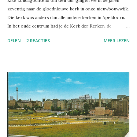
Elke zondagochtend om tien uur gingen we in de jaren
zeventig naar de gloednieuwe kerk in onze nieuwbouwwijk.
Die kerk was anders dan alle andere kerken in Apeldoorn.
In het oude centrum had je de Kerk der Kerken, de
zogeheten Grote Kerk. Een neoklassiek ding uit eind
DELEN
2 REACTIES
MEER LEZEN
negentiende eeuw, waar koningin Wilhelmina jarenlang ter
kerke was gegaan. Ze had immers om de hoek gewoond, in
Paleis het Loo. We gingen op kerstavond wel eens naar de
Grote Kerk. Ik herinner me drommen mensen op het
knisperende grint voor de ingang, in het gele licht van de
lantarens. We moesten een keer tegen de muur staan, zo
vol was het. Af en toe zat Beatrix met gevolg in de
koninklijke loge - het was (en is misschien nog wel) haar
favoriete plek om kerstavond te vieren, fluisterden de
mensen reikhalzend naar elkaar. (klik om te vergroten) In
onze nieuwbouwwijk stond ook geen lomp modernistisch