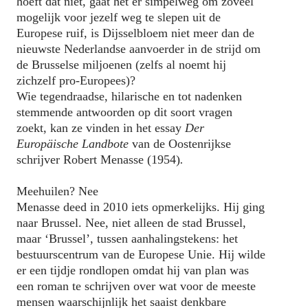
hoeft dat niet, gaat het er simpelweg om zoveel
mogelijk voor jezelf weg te slepen uit de
Europese ruif, is Dijsselbloem niet meer dan de
nieuwste Nederlandse aanvoerder in de strijd om
de Brusselse miljoenen (zelfs al noemt hij
zichzelf pro-Europees)?
Wie tegendraadse, hilarische en tot nadenken
stemmende antwoorden op dit soort vragen
zoekt, kan ze vinden in het essay
Der
Europäische Landbote
van de Oostenrijkse
schrijver Robert Menasse (1954)
.
Meehuilen? Nee
Menasse deed in 2010 iets opmerkelijks. Hij ging
naar Brussel. Nee, niet alleen de stad Brussel,
maar ‘Brussel’, tussen aanhalingstekens: het
bestuurscentrum van de Europese Unie. Hij wilde
er een tijdje rondlopen omdat hij van plan was
een roman te schrijven over wat voor de meeste
mensen waarschijnlijk het saaist denkbare