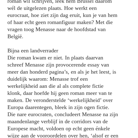
roman wil schrijven, leek hem Brussel daarom
wél de uitgelezen plaats. Hoe werkt een
eurocraat, hoe ziet zijn dag eruit, kun je van hem
of haar echt geen romanfiguur maken? Met die
vragen toog Menasse naar de hoofdstad van
België.
Bijna een landverrader
Die roman kwam er niet. In plaats daarvan
schreef Menasse zijn provocerende essay van
meer dan honderd pagina’s, en als je het leest, is
duidelijk waarom: Menasse trof een
werkelijkheid aan die al als complete fictie
klonk, daar hoefde hij geen roman meer van te
maken. De veronderstelde ‘werkelijkheid’ over
Europa daarentegen, bleek in zijn ogen fictie.
Die nare eurocraten, concludeert Menasse na zijn
maandenlange verblijf in de corridors van de
Europese macht, voldoen op echt geen énkele
wijze aan de vooroordelen over hen, ‘alsof er een