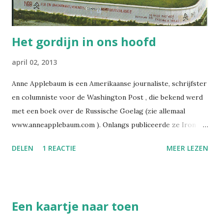
geval met rare hoeken, zoals ze in de wijken uit de jaren
vijftig en zestig werden gebouwd. Zoals deze in Zevenaa...
Het gordijn in ons hoofd
april 02, 2013
Anne Applebaum is een Amerikaanse journaliste, schrijfster
en columniste voor de Washington Post , die bekend werd
met een boek over de Russische Goelag (zie allemaal
www.anneapplebaum.com ). Onlangs publiceerde ze Iron
Curtain, over de eerste jaren achter het IJzeren Gordijn.
DELEN
1 REACTIE
MEER LEZEN
Dit is mijn artikel over dat boek, dat verscheen in de Vrij
Nederland van 2 maart (de kaart van de Berlijnse muur is van
mezelf). Volgens mij zit het 'Oost-Europa' dat in die jaren
ontstond, nog altijd in ons hoofd. door Henk van Renssen
Een kaartje naar toen
Wie meer inzicht wil krijgen in Polen-meldpunten en de