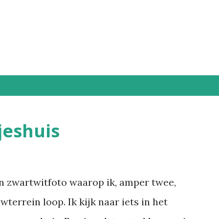
Doorgaan naar hoofdcontent
jeshuis
een zwartwitfoto waarop ik, amper twee,
errein loop. Ik kijk naar iets in het