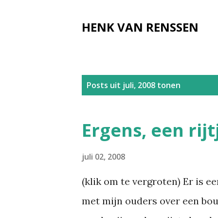
HENK VAN RENSSEN
P
Posts uit juli, 2008 tonen
o
s
Ergens, een rijt
t
s
juli 02, 2008
(klik om te vergroten) Er is 
met mijn ouders over een bouwt