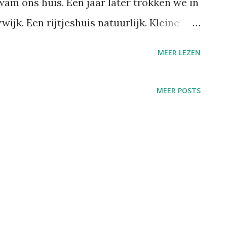
wam ons huis. Een jaar later trokken we in
jk. Een rijtjeshuis natuurlijk. Kleine
chter, schuin dak, dakraam, links en rechts
MEER LEZEN
nen waren van een bepaald soort
n herkende: iets lichter van kleur hoorde
MEER POSTS
n vijftig. Die waren oud, onze wijk was
den twee rechthoeken in elkaar, met de
e een straat kreeg die in een vierkant liep.
op een ander huis, maar op een grasveldje
kerbaan. In die zandbak speelden we met
. Achter ons huis lag een groter grasveld,
altijd voetballen (als de zomertijd was