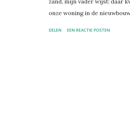
zand, mijn vader wijst: daar k
onze woning in de nieuwbouwwi
tuin en schuurtje voor, tuin a
DELEN
EEN REACTIE POSTEN
precies hetzelfde. De bakste
roodachtig bruin dat je metee
bij de volkswijkjes uit de jare
nieuw. De huizenblokken vorm
gevels naar elkaar toe, zodat j
Wij keken overigens niet uit 
met een zandbak en onze knik
kattenpoep, niet te geloven nu
en daar gingen we na het eten 