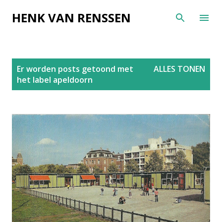
Doorgaan naar hoofdcontent
HENK VAN RENSSEN
P
Er worden posts getoond met
ALLES TONEN
o
het label
apeldoorn
s
t
s