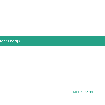
Doorgaan naar hoofdcontent
label
Parijs
MEER LEZEN