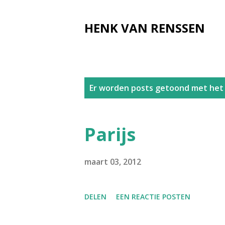
HENK VAN RENSSEN
P
Er worden posts getoond met het 
o
s
Parijs
t
s
maart 03, 2012
DELEN
EEN REACTIE POSTEN