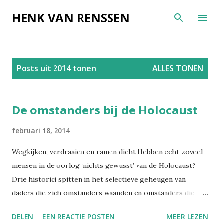
Doorgaan naar hoofdcontent
HENK VAN RENSSEN
P
Posts uit 2014 tonen
ALLES TONEN
o
s
t
De omstanders bij de Holocaust
s
februari 18, 2014
Wegkijken, verdraaien en ramen dicht Hebben echt zoveel
mensen in de oorlog ‘nichts gewusst’ van de Holocaust?
Drie historici spitten in het selectieve geheugen van
daders die zich omstanders waanden en omstanders die
keuzes moesten maken. door Henk van Renssen in Vrij
DELEN
EEN REACTIE POSTEN
MEER LEZEN