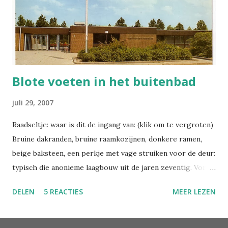
Waar kwam Janek vandaan? Uit Slovenië of ergens anders
uit het voormalige Habsburgse rijk? Janek is zo'n naam die
je in dat hele gebied tegenkomt, er valt niks over te
zeggen. Maar waarom ...
Blote voeten in het buitenbad
juli 29, 2007
Raadseltje: waar is dit de ingang van: (klik om te vergroten)
Bruine dakranden, bruine raamkozijnen, donkere ramen,
beige baksteen, een perkje met vage struiken voor de deur:
typisch die anonieme laagbouw uit de jaren zeventig. Vorm
zonder functie, en dus multifunctioneel. Ik kan me uit mijn
DELEN
5 REACTIES
MEER LEZEN
jeugd een kerk herinneren die er zo ongeveer uitzag, een
apotheek, meerdere scholen, een bejaardentehuis en een
bibliotheek (in witte uitvoering). Geeft het gebouw op de