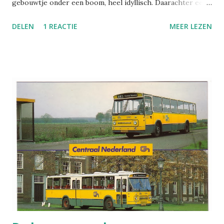
gebouwtje onder een boom, heel idyllisch. Daarachter een
boerendorp. Huizen, bosjes, akkers, schijnbaar achteloos
DELEN
1 REACTIE
MEER LEZEN
over de heuvels gestrooid. Waar zijn we hier, Oostenrijk,
Duitsland? Alleen die rij blauwe gebouwen valt een beetje
uit de toon; met je ogen toegeknepen is het net alsof een
gletsjer midden in de vallei tot stilstand is gekomen. Zijn
het kassen, loodsen? Zeker van een hereboer met ambitie,
vast niet geliefd in de omgeving. Mis. Dit, vertelt de
achterkant van de kaart, is het stadje Velika Kladusa. Het
ligt in Bosnië-Herzegovina. En die blauwe gebouwen, dat
zijn de opslagloodsen voor het materieel van de 'Zwarte
Beren' - een Canadese legereenheid. Wat je ziet is een
kaart van de IFOR-vredesmacht in voormalig Joegoslavië.
Zulke kaarten werden in 1996, toen IFOR actief was, door
vredessoldaten ...