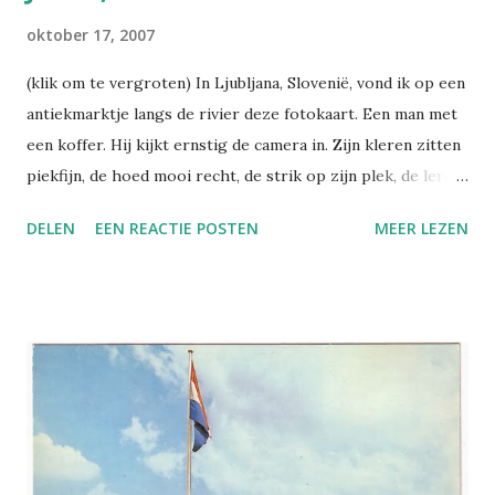
oktober 17, 2007
(klik om te vergroten) In Ljubljana, Slovenië, vond ik op een
antiekmarktje langs de rivier deze fotokaart. Een man met
een koffer. Hij kijkt ernstig de camera in. Zijn kleren zitten
piekfijn, de hoed mooi recht, de strik op zijn plek, de leren
jas als gegoten om zijn ietwat gezette lichaam,
DELEN
EEN REACTIE POSTEN
MEER LEZEN
handschoenen aan, gepoetste schoenen met slobkousen:
hij heeft duidelijk zijn best gedaan om als een echte heer
over te komen. Enige minpuntje: zijn linker broekspijp
(rechts op de foto) zit te hoog, de pijp lijkt zelfs
omgeslagen. Waarom? Vond de fotograaf dat mooier? Of
heeft ie dit detail over het hoofd gezien? Achterop staat:
'Zür angenehmen Erinnerung auf deiner Janek, Maribor
21/III, 1932'. Verder geen adres, geen postzegel. Slecht
Duits, dat zur met trema, Erinnerung auf in plaats van an.