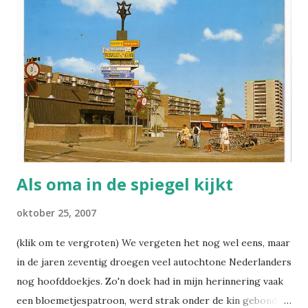
moeder duwt de rolstoel van mijn oma, mijn vader slentert
mee. Zou mijn oma voor zeg haar vijftigste ooit rekening
hebben gehouden met de mogelijkheid dat ze in een
bejaardentehuis, en daarna in een verzorgingstehuis
terecht zou komen? Hoe zag voor een meisje uit het begin
van de eeuw, zoals op deze kaart... (klik om te vergroten) ...
of op deze... (klik om te vergroten) ... de verre toekoms...
Als oma in de spiegel kijkt
oktober 25, 2007
(klik om te vergroten) We vergeten het nog wel eens, maar
in de jaren zeventig droegen veel autochtone Nederlanders
nog hoofddoekjes. Zo'n doek had in mijn herinnering vaak
een bloemetjespatroon, werd strak onder de kin gebonden