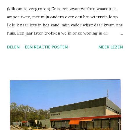
(klik om te vergroten) Er is een zwartwitfoto waarop ik,
amper twee, met mijn ouders over een bouwterrein loop.
Ik kijk naar iets in het zand, mijn vader wijst: daar kwam ons
huis. Een jaar later trokken we in onze woning in de
nieuwbouwwijk. Een rijtjeshuis natuurlijk. Kleine tuin en
DELEN
EEN REACTIE POSTEN
MEER LEZEN
schuurtje voor, tuin achter, schuin dak, dakraam, links en
rechts precies hetzelfde. De bakstenen waren van een
bepaald soort roodachtig bruin dat je meteen herkende:
iets lichter van kleur hoorde bij de volkswijkjes uit de jaren
vijftig. Die waren oud, onze wijk was nieuw. De
huizenblokken vormden twee rechthoeken in elkaar, met
de gevels naar elkaar toe, zodat je een straat kreeg die in
een vierkant liep. Wij keken overigens niet uit op een ander
huis, maar op een grasveldje met een zandbak en onze
knikkerbaan. In die zandbak speelden we met kattenpoep,