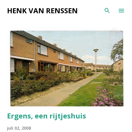
Doorgaan naar hoofdcontent
HENK VAN RENSSEN
P
o
s
t
s
Ergens, een rijtjeshuis
juli 02, 2008