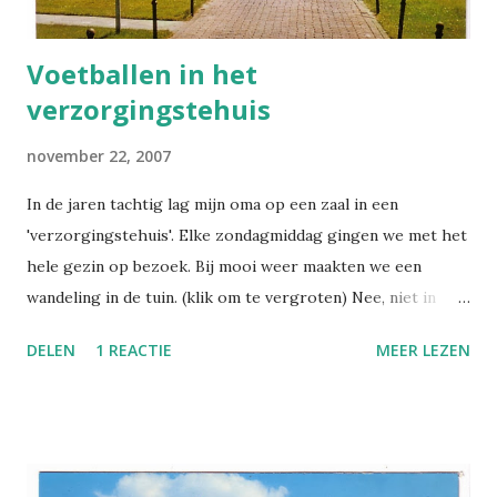
speelden wij in mijn herinnering op het...
Voetballen in het
verzorgingstehuis
november 22, 2007
In de jaren tachtig lag mijn oma op een zaal in een
'verzorgingstehuis'. Elke zondagmiddag gingen we met het
hele gezin op bezoek. Bij mooi weer maakten we een
wandeling in de tuin. (klik om te vergroten) Nee, niet in
Spierdijk, niet bij bejaardencentrum ' 't Oeverland'. Maar ik
DELEN
1 REACTIE
MEER LEZEN
moest wel aan de zondagse wandelingen denken toen ik
deze kaart vond. Het gazon, het paadje met de paaltjes, die
lage lampen, de dunne boompjes en natuurlijk, helemaal
links, de oranje zonweringen, zo was het bij ons in
Apeldoorn ook. Mijn broer en ik rennen over het gras, mijn