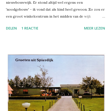
nieuwbouwwijk. Er stond altijd wel ergens een
'noodgebouw' - ik vond dat als kind heel gewoon. Zo zou er
een groot winkelcentrum in het midden van de wijk
verrijzen, met een parkeergarage, maar dat ging nog even
DELEN
1 REACTIE
MEER LEZEN
duren. In de tussentijd konden de buurtbewoners terecht in
de noodgebouwen op het braakliggende terrein achter
mijn lagere school, waar ze ook al een crossfietsbaan
hadden aangelegd. Dit was eind jaren zeventig, de Maten in
Apeldoorn. In het provisorische winkelcentrumpje kocht ik
mijn eerste boeken: Kluitman-pockets van De Vijf uit een
rekje achter in de Blokker, bij het raam. Het eerste jaar van
de kleuterschool bracht ik door in een noodgebouw van de
katholieke basisschool. Ik moest eigenlijk naar de
protestant-christelijke basisschool, maar die zat nog even
vol. (klik om te vergroten) Deze kaart komt uit Amsterdam
(links zie je een stuk van het Rijksmuseum), maar zo