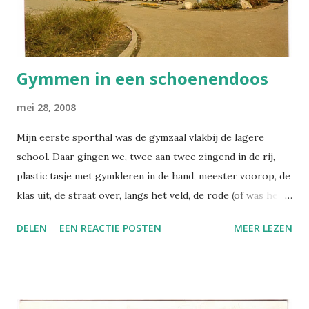
niet te geloven nu. Achter ons huis lag een groter grasveld,
en daar gingen we na het eten altijd voetballen (als de
zomertijd was ingegaan). ...
Gymmen in een schoenendoos
mei 28, 2008
Mijn eerste sporthal was de gymzaal vlakbij de lagere
school. Daar gingen we, twee aan twee zingend in de rij,
plastic tasje met gymkleren in de hand, meester voorop, de
klas uit, de straat over, langs het veld, de rode (of was het
groene?) deur door, het betegelde gangetje in, de
DELEN
EEN REACTIE POSTEN
MEER LEZEN
kleedkamer binnen. Was het een sporthal als deze, de
Smeltehal in Middensmilde? (klik om te vergroten) Nee.
Het was wel zo'n schoenendoos, maar deze is te groot, dit
is een laarzendoos. Zo'n hal stond bij ons verderop, daar