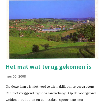
oefende een volleybalvereniging. Veel komt me op deze
kaart trouwens wel bekend voor: bij ons in de
nieuwbouwwijk in Apeldoorn ook overal vage struiken
langs de stoep, zwerfkeien als straatdecoratie, en van die
rode daklijsten om dit soort geblokte bouwsels een beetje
op te fleuren. Ik realiseer me nu pas dat er in onze wijk (en
waarschijnlijk ook veel andere) wel drie soorten
sporthallen bestonden. Meest opvallend was de megahal,
voor grote clubs en drukke toernooien...
Het mat wat terug gekomen is
mei 06, 2008
Op deze kaart is niet veel te zien: (klik om te vergroten)
Een nietszeggend, tijdloos landschapje. Op de voorgrond
weiden met koeien en een traktorspoor naar een