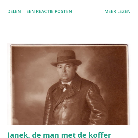
en liep in de nek uit in een punt - precies zoals bij de vrouw
DELEN
EEN REACTIE POSTEN
MEER LEZEN
op deze ansichtkaart. Het was een regenkap, een paraplu
voor op je hoofd. Je zag er vooral oude vrouwtjes mee,
omaatjes, het was toen al iets wat uit een ver verleden
stamde, een gewoonte van een vorige generatie. Niet iets
waarvan jonge vrouwen dachten: dat ga ik later ook dragen.
Maar nu vraag ik me af: als je teruggaat 'in de tijd', naar de
jaren dertig waarin die bejaarden jong waren, dan was zo'n
regenhoofddoek misschien wel hartstikke hip. Wat zag
mijn oma, die ik er altijd erg ouderwets vond uitzien, als ze
in de spiegel keek voordat ze op een regenachtige dag de
deur uit ging? Een hardwerkende huisvrouw die haar haren
droog moest houden om er netjes uit te kunnen blijv...
Janek, de man met de koffer