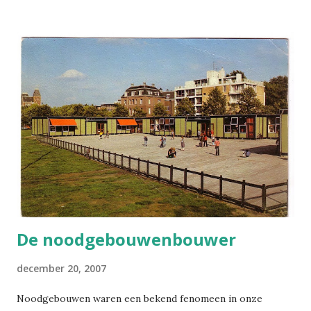
de wijk was aangelegd. Hoe moest het winkelcentrum eruit
zien? Die vraag heeft waarschijnlijk veel hoofdbrekens
gekost. Voorbeelden te over. Het kon een soort
Rotterdamse Lijnbaan worden, zo ongeveer de eerste
moderne winkelstraat voor voetgangers in Nederland,
aangelegd met dank aan de Duitsers die het sloopwerk van
het oude centrum voor hun rekening hadden genomen.
(klik om te vergroten) Nee, gelukkig kwam het zo ver niet
in Apeldoorn, behalve dat daar uiteindelijk ook een
wandelgebied zou komen. Zo'n eentonige rij betonnen
dozen met glazen pui, toen heel modern natuurlijk (en nu
r...
De noodgebouwenbouwer
december 20, 2007
Noodgebouwen waren een bekend fenomeen in onze