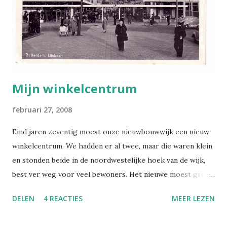
dan in verschillende types bussen gezeten? Voor mij waren
ze allemaal gelijk. Ik heb het even opgezocht op internet.
Wat blijkt: op deze kaart is de 'standaardstreekbus' te zien
(zie wikipedia). Leefde van 1967 tot 1988, o...
Mijn winkelcentrum
februari 27, 2008
Eind jaren zeventig moest onze nieuwbouwwijk een nieuw
winkelcentrum. We hadden er al twee, maar die waren klein
en stonden beide in de noordwestelijke hoek van de wijk,
best ver weg voor veel bewoners. Het nieuwe moest groot
worden en in het midden staan - waar het uiteindelijk ook
DELEN
4 REACTIES
MEER LEZEN
kwam, min of meer in het midden van de min of meer
cirkelvormige rondweg, die min of meer in het midden van