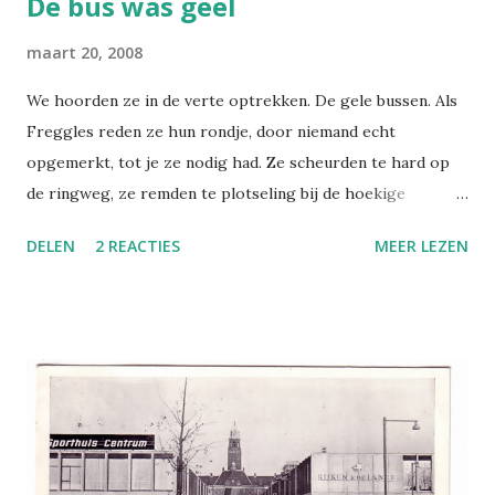
De bus was geel
maart 20, 2008
We hoorden ze in de verte optrekken. De gele bussen. Als
Freggles reden ze hun rondje, door niemand echt
opgemerkt, tot je ze nodig had. Ze scheurden te hard op
de ringweg, ze remden te plotseling bij de hoekige
bochten de wijk in, ze wurmden zich door het labyrint van
DELEN
2 REACTIES
MEER LEZEN
de woonerven. Overal waar ze stopten om passagiers in en
uit te laten blokkeerden ze het verkeer. En het leek wel of
elke halte (zo'n bordje op een paal) zo was geplaatst dat je
er alleen kon komen via een platgetreden paadje langs de
struiken om de vijver. (klik om te vergroten) Zulke bussen
dus. Van Daf. Dacht ik tenminste. Achterop de kaart staat
dat de onderste inderdaad een Daf is ('9200 serie'), maar
daarboven rijdt een Leyland ('2500 serie'). Heb ik vroeger